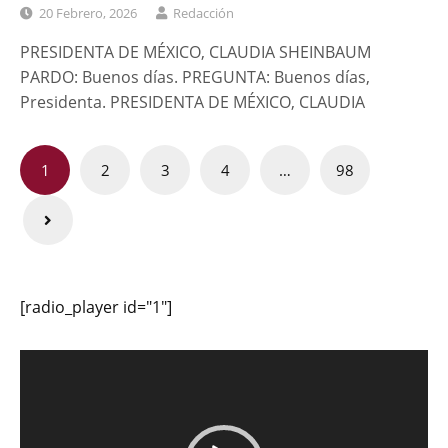
20 Febrero, 2026
Redacción
PRESIDENTA DE MÉXICO, CLAUDIA SHEINBAUM
PARDO: Buenos días. PREGUNTA: Buenos días,
Presidenta. PRESIDENTA DE MÉXICO, CLAUDIA
Paginación
1
2
3
4
…
98
de
entradas
[radio_player id="1"]
Reproductor
de
vídeo