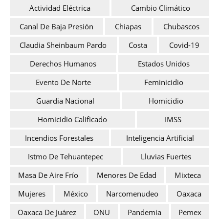
Actividad Eléctrica
Cambio Climático
Canal De Baja Presión
Chiapas
Chubascos
Claudia Sheinbaum Pardo
Costa
Covid-19
Derechos Humanos
Estados Unidos
Evento De Norte
Feminicidio
Guardia Nacional
Homicidio
Homicidio Calificado
IMSS
Incendios Forestales
Inteligencia Artificial
Istmo De Tehuantepec
Lluvias Fuertes
Masa De Aire Frío
Menores De Edad
Mixteca
Mujeres
México
Narcomenudeo
Oaxaca
Oaxaca De Juárez
ONU
Pandemia
Pemex