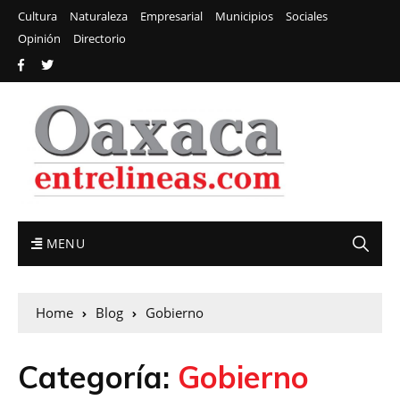
Cultura
Naturaleza
Empresarial
Municipios
Sociales
Opinión
Directorio
MENU
Home
Blog
Gobierno
Categoría:
Gobierno