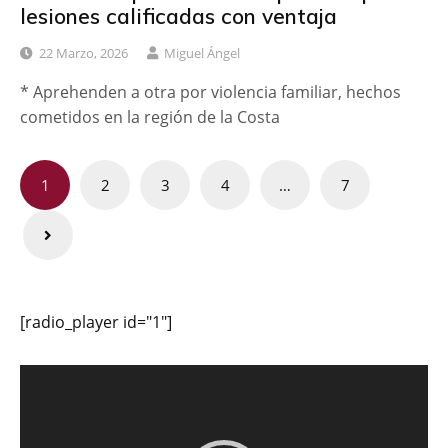
lesiones calificadas con ventaja
22 Marzo, 2026
Miguel Ángel
* Aprehenden a otra por violencia familiar, hechos
cometidos en la región de la Costa
Paginación
1
2
3
4
…
7
de
entradas
[radio_player id="1"]
Reproductor
de
vídeo