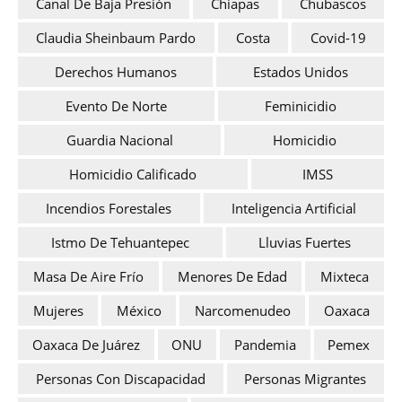
Canal De Baja Presión
Chiapas
Chubascos
Claudia Sheinbaum Pardo
Costa
Covid-19
Derechos Humanos
Estados Unidos
Evento De Norte
Feminicidio
Guardia Nacional
Homicidio
Homicidio Calificado
IMSS
Incendios Forestales
Inteligencia Artificial
Istmo De Tehuantepec
Lluvias Fuertes
Masa De Aire Frío
Menores De Edad
Mixteca
Mujeres
México
Narcomenudeo
Oaxaca
Oaxaca De Juárez
ONU
Pandemia
Pemex
Personas Con Discapacidad
Personas Migrantes