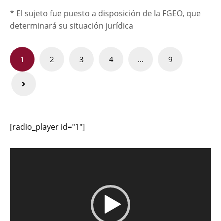
* El sujeto fue puesto a disposición de la FGEO, que
determinará su situación jurídica
Paginación
1
2
3
4
…
9
de
entradas
[radio_player id="1"]
Reproductor
de
vídeo