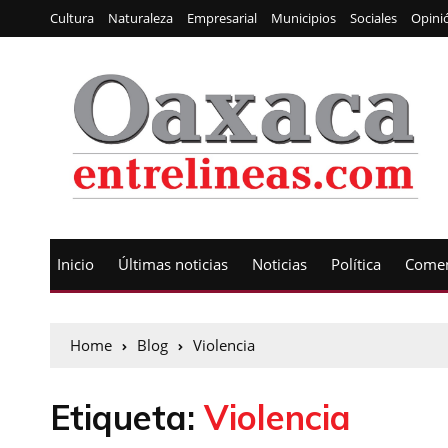
Cultura
Naturaleza
Empresarial
Municipios
Sociales
Opini
Inicio
Últimas noticias
Noticias
Política
Comen
Home
Blog
Violencia
Etiqueta:
Violencia