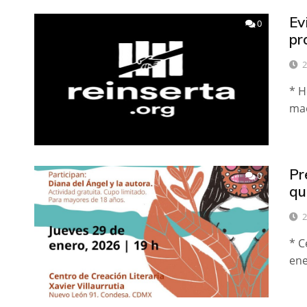
Ev
0
pr
2
* H
mae
Pr
0
qu
2
* C
ene