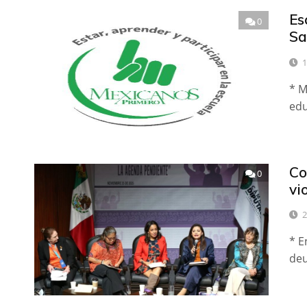
Es
0
Sa
1
* M
edu
Co
0
vi
2
* E
deu