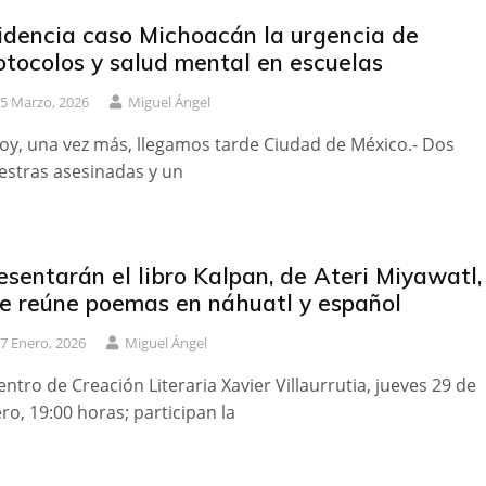
idencia caso Michoacán la urgencia de
otocolos y salud mental en escuelas
5 Marzo, 2026
Miguel Ángel
oy, una vez más, llegamos tarde Ciudad de México.- Dos
stras asesinadas y un
esentarán el libro Kalpan, de Ateri Miyawatl,
e reúne poemas en náhuatl y español
7 Enero, 2026
Miguel Ángel
entro de Creación Literaria Xavier Villaurrutia, jueves 29 de
ro, 19:00 horas; participan la