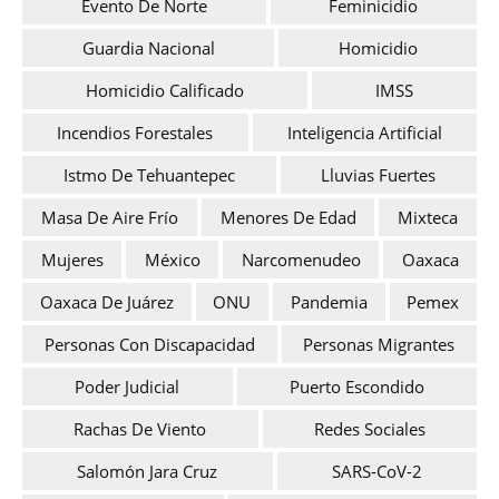
Evento De Norte
Feminicidio
Guardia Nacional
Homicidio
Homicidio Calificado
IMSS
Incendios Forestales
Inteligencia Artificial
Istmo De Tehuantepec
Lluvias Fuertes
Masa De Aire Frío
Menores De Edad
Mixteca
Mujeres
México
Narcomenudeo
Oaxaca
Oaxaca De Juárez
ONU
Pandemia
Pemex
Personas Con Discapacidad
Personas Migrantes
Poder Judicial
Puerto Escondido
Rachas De Viento
Redes Sociales
Salomón Jara Cruz
SARS-CoV-2