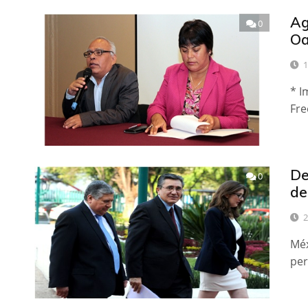
Ag
0
Oa
1
* I
Fre
De
0
de
2
Méx
per