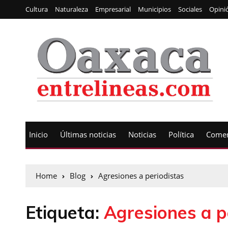
Cultura
Naturaleza
Empresarial
Municipios
Sociales
Opini
Inicio
Últimas noticias
Noticias
Política
Comen
Home
Blog
Agresiones a periodistas
Etiqueta:
Agresiones a p