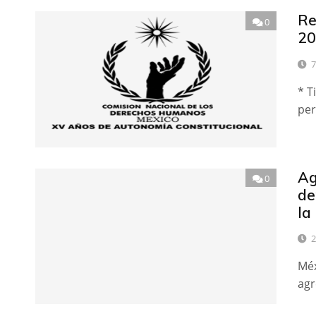
Re
0
20
7
* T
per
Ag
0
de
la
2
Méx
agr