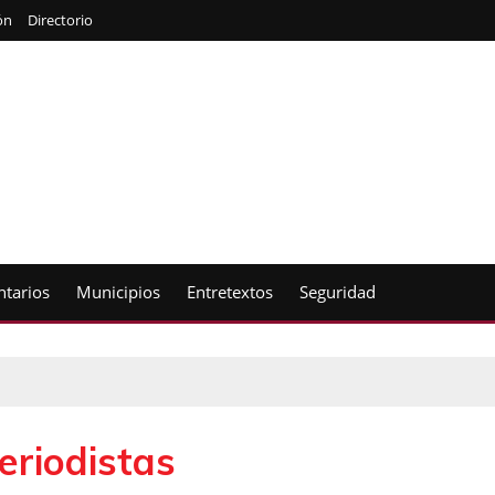
ón
Directorio
tarios
Municipios
Entretextos
Seguridad
eriodistas