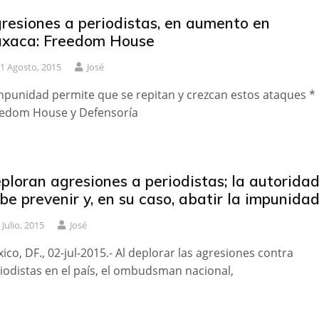
resiones a periodistas, en aumento en
xaca: Freedom House
1 Agosto, 2015
José
mpunidad permite que se repitan y crezcan estos ataques *
edom House y Defensoría
ploran agresiones a periodistas; la autorida
be prevenir y, en su caso, abatir la impunida
 Julio, 2015
José
ico, DF., 02-jul-2015.- Al deplorar las agresiones contra
iodistas en el país, el ombudsman nacional,