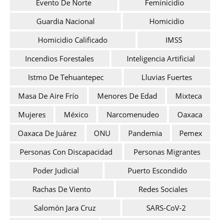
Evento De Norte
Feminicidio
Guardia Nacional
Homicidio
Homicidio Calificado
IMSS
Incendios Forestales
Inteligencia Artificial
Istmo De Tehuantepec
Lluvias Fuertes
Masa De Aire Frío
Menores De Edad
Mixteca
Mujeres
México
Narcomenudeo
Oaxaca
Oaxaca De Juárez
ONU
Pandemia
Pemex
Personas Con Discapacidad
Personas Migrantes
Poder Judicial
Puerto Escondido
Rachas De Viento
Redes Sociales
Salomón Jara Cruz
SARS-CoV-2