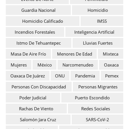
Guardia Nacional
Homicidio
Homicidio Calificado
IMSS
Incendios Forestales
Inteligencia Artificial
Istmo De Tehuantepec
Lluvias Fuertes
Masa De Aire Frío
Menores De Edad
Mixteca
Mujeres
México
Narcomenudeo
Oaxaca
Oaxaca De Juárez
ONU
Pandemia
Pemex
Personas Con Discapacidad
Personas Migrantes
Poder Judicial
Puerto Escondido
Rachas De Viento
Redes Sociales
Salomón Jara Cruz
SARS-CoV-2