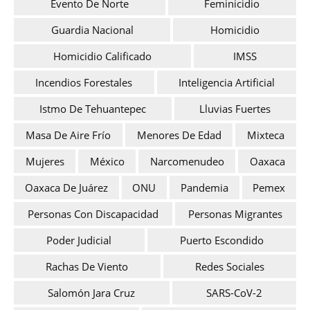
Evento De Norte
Feminicidio
Guardia Nacional
Homicidio
Homicidio Calificado
IMSS
Incendios Forestales
Inteligencia Artificial
Istmo De Tehuantepec
Lluvias Fuertes
Masa De Aire Frío
Menores De Edad
Mixteca
Mujeres
México
Narcomenudeo
Oaxaca
Oaxaca De Juárez
ONU
Pandemia
Pemex
Personas Con Discapacidad
Personas Migrantes
Poder Judicial
Puerto Escondido
Rachas De Viento
Redes Sociales
Salomón Jara Cruz
SARS-CoV-2