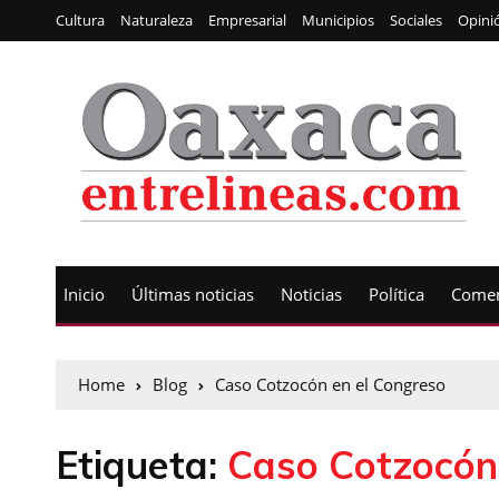
Cultura
Naturaleza
Empresarial
Municipios
Sociales
Opini
Inicio
Últimas noticias
Noticias
Política
Comen
Home
Blog
Caso Cotzocón en el Congreso
Etiqueta:
Caso Cotzocón