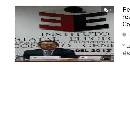
Pe
0
re
Co
1
* L
ele