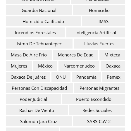
Guardia Nacional
Homicidio
Homicidio Calificado
IMSS
Incendios Forestales
Inteligencia Artificial
Istmo De Tehuantepec
Lluvias Fuertes
Masa De Aire Frío
Menores De Edad
Mixteca
Mujeres
México
Narcomenudeo
Oaxaca
Oaxaca De Juárez
ONU
Pandemia
Pemex
Personas Con Discapacidad
Personas Migrantes
Poder Judicial
Puerto Escondido
Rachas De Viento
Redes Sociales
Salomón Jara Cruz
SARS-CoV-2