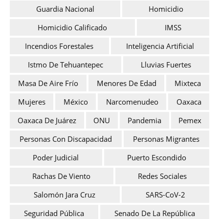
Guardia Nacional
Homicidio
Homicidio Calificado
IMSS
Incendios Forestales
Inteligencia Artificial
Istmo De Tehuantepec
Lluvias Fuertes
Masa De Aire Frío
Menores De Edad
Mixteca
Mujeres
México
Narcomenudeo
Oaxaca
Oaxaca De Juárez
ONU
Pandemia
Pemex
Personas Con Discapacidad
Personas Migrantes
Poder Judicial
Puerto Escondido
Rachas De Viento
Redes Sociales
Salomón Jara Cruz
SARS-CoV-2
Seguridad Pública
Senado De La República