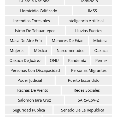
Guardia Nacional
Homicidio
Homicidio Calificado
IMSS
Incendios Forestales
Inteligencia Artificial
Istmo De Tehuantepec
Lluvias Fuertes
Masa De Aire Frío
Menores De Edad
Mixteca
Mujeres
México
Narcomenudeo
Oaxaca
Oaxaca De Juárez
ONU
Pandemia
Pemex
Personas Con Discapacidad
Personas Migrantes
Poder Judicial
Puerto Escondido
Rachas De Viento
Redes Sociales
Salomón Jara Cruz
SARS-CoV-2
Seguridad Pública
Senado De La República