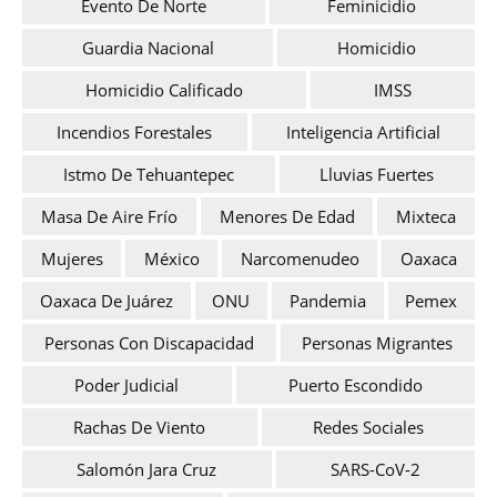
Evento De Norte
Feminicidio
Guardia Nacional
Homicidio
Homicidio Calificado
IMSS
Incendios Forestales
Inteligencia Artificial
Istmo De Tehuantepec
Lluvias Fuertes
Masa De Aire Frío
Menores De Edad
Mixteca
Mujeres
México
Narcomenudeo
Oaxaca
Oaxaca De Juárez
ONU
Pandemia
Pemex
Personas Con Discapacidad
Personas Migrantes
Poder Judicial
Puerto Escondido
Rachas De Viento
Redes Sociales
Salomón Jara Cruz
SARS-CoV-2