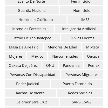
Evento De Norte
Feminicidio
Guardia Nacional
Homicidio
Homicidio Calificado
IMSS
Incendios Forestales
Inteligencia Artificial
Istmo De Tehuantepec
Lluvias Fuertes
Masa De Aire Frío
Menores De Edad
Mixteca
Mujeres
México
Narcomenudeo
Oaxaca
Oaxaca De Juárez
ONU
Pandemia
Pemex
Personas Con Discapacidad
Personas Migrantes
Poder Judicial
Puerto Escondido
Rachas De Viento
Redes Sociales
Salomón Jara Cruz
SARS-CoV-2