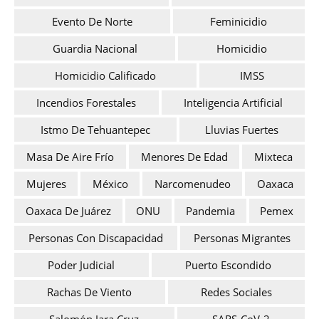
Evento De Norte
Feminicidio
Guardia Nacional
Homicidio
Homicidio Calificado
IMSS
Incendios Forestales
Inteligencia Artificial
Istmo De Tehuantepec
Lluvias Fuertes
Masa De Aire Frío
Menores De Edad
Mixteca
Mujeres
México
Narcomenudeo
Oaxaca
Oaxaca De Juárez
ONU
Pandemia
Pemex
Personas Con Discapacidad
Personas Migrantes
Poder Judicial
Puerto Escondido
Rachas De Viento
Redes Sociales
Salomón Jara Cruz
SARS-CoV-2