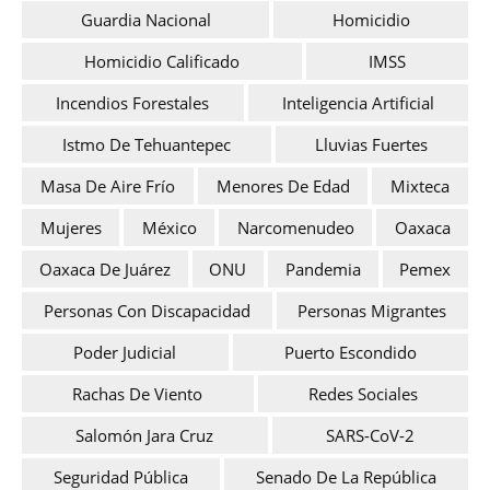
Guardia Nacional
Homicidio
Homicidio Calificado
IMSS
Incendios Forestales
Inteligencia Artificial
Istmo De Tehuantepec
Lluvias Fuertes
Masa De Aire Frío
Menores De Edad
Mixteca
Mujeres
México
Narcomenudeo
Oaxaca
Oaxaca De Juárez
ONU
Pandemia
Pemex
Personas Con Discapacidad
Personas Migrantes
Poder Judicial
Puerto Escondido
Rachas De Viento
Redes Sociales
Salomón Jara Cruz
SARS-CoV-2
Seguridad Pública
Senado De La República