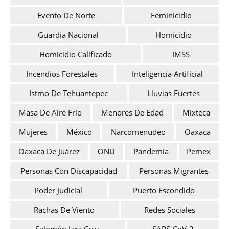
Evento De Norte
Feminicidio
Guardia Nacional
Homicidio
Homicidio Calificado
IMSS
Incendios Forestales
Inteligencia Artificial
Istmo De Tehuantepec
Lluvias Fuertes
Masa De Aire Frío
Menores De Edad
Mixteca
Mujeres
México
Narcomenudeo
Oaxaca
Oaxaca De Juárez
ONU
Pandemia
Pemex
Personas Con Discapacidad
Personas Migrantes
Poder Judicial
Puerto Escondido
Rachas De Viento
Redes Sociales
Salomón Jara Cruz
SARS-CoV-2