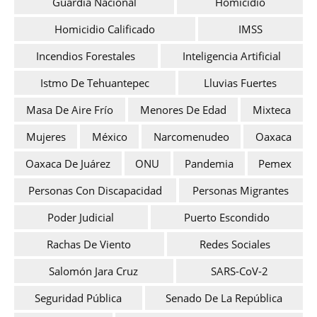
Guardia Nacional
Homicidio
Homicidio Calificado
IMSS
Incendios Forestales
Inteligencia Artificial
Istmo De Tehuantepec
Lluvias Fuertes
Masa De Aire Frío
Menores De Edad
Mixteca
Mujeres
México
Narcomenudeo
Oaxaca
Oaxaca De Juárez
ONU
Pandemia
Pemex
Personas Con Discapacidad
Personas Migrantes
Poder Judicial
Puerto Escondido
Rachas De Viento
Redes Sociales
Salomón Jara Cruz
SARS-CoV-2
Seguridad Pública
Senado De La República