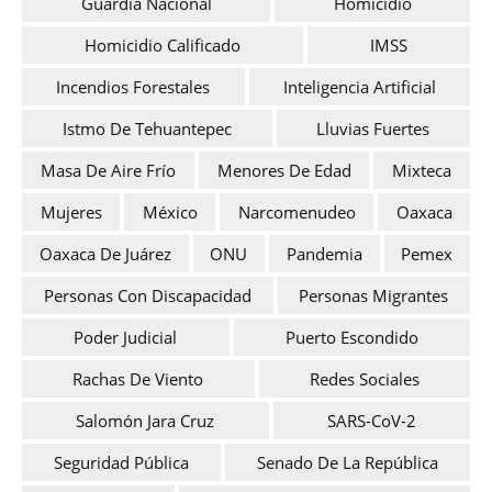
Guardia Nacional
Homicidio
Homicidio Calificado
IMSS
Incendios Forestales
Inteligencia Artificial
Istmo De Tehuantepec
Lluvias Fuertes
Masa De Aire Frío
Menores De Edad
Mixteca
Mujeres
México
Narcomenudeo
Oaxaca
Oaxaca De Juárez
ONU
Pandemia
Pemex
Personas Con Discapacidad
Personas Migrantes
Poder Judicial
Puerto Escondido
Rachas De Viento
Redes Sociales
Salomón Jara Cruz
SARS-CoV-2
Seguridad Pública
Senado De La República