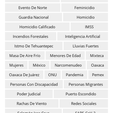
Evento De Norte
Feminicidio
Guardia Nacional
Homicidio
Homicidio Calificado
IMSS
Incendios Forestales
Inteligencia Artificial
Istmo De Tehuantepec
Lluvias Fuertes
Masa De Aire Frío
Menores De Edad
Mixteca
Mujeres
México
Narcomenudeo
Oaxaca
Oaxaca De Juárez
ONU
Pandemia
Pemex
Personas Con Discapacidad
Personas Migrantes
Poder Judicial
Puerto Escondido
Rachas De Viento
Redes Sociales
Salomón Jara Cruz
SARS-CoV-2