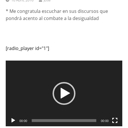
10 Abril, 2016
José
* Me congratula escuchar en sus discursos que
pondrá acento al combate a la desigualdad
[radio_player id="1"]
Reproductor
de
vídeo
00:00
00:00