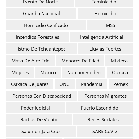
Evento De Norte
Feminicidio
Guardia Nacional
Homicidio
Homicidio Calificado
IMSS
Incendios Forestales
Inteligencia Artificial
Istmo De Tehuantepec
Lluvias Fuertes
Masa De Aire Frío
Menores De Edad
Mixteca
Mujeres
México
Narcomenudeo
Oaxaca
Oaxaca De Juárez
ONU
Pandemia
Pemex
Personas Con Discapacidad
Personas Migrantes
Poder Judicial
Puerto Escondido
Rachas De Viento
Redes Sociales
Salomón Jara Cruz
SARS-CoV-2