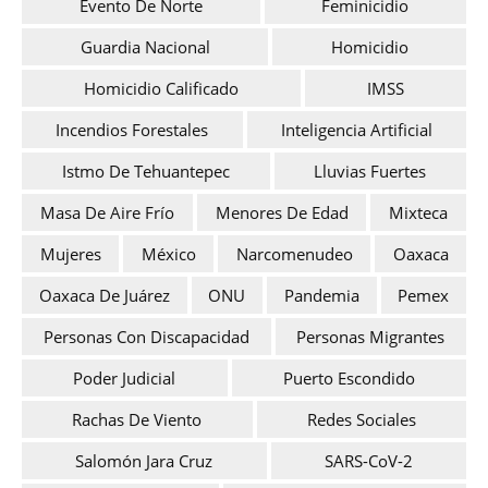
Evento De Norte
Feminicidio
Guardia Nacional
Homicidio
Homicidio Calificado
IMSS
Incendios Forestales
Inteligencia Artificial
Istmo De Tehuantepec
Lluvias Fuertes
Masa De Aire Frío
Menores De Edad
Mixteca
Mujeres
México
Narcomenudeo
Oaxaca
Oaxaca De Juárez
ONU
Pandemia
Pemex
Personas Con Discapacidad
Personas Migrantes
Poder Judicial
Puerto Escondido
Rachas De Viento
Redes Sociales
Salomón Jara Cruz
SARS-CoV-2