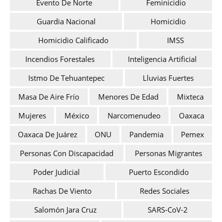
Evento De Norte
Feminicidio
Guardia Nacional
Homicidio
Homicidio Calificado
IMSS
Incendios Forestales
Inteligencia Artificial
Istmo De Tehuantepec
Lluvias Fuertes
Masa De Aire Frío
Menores De Edad
Mixteca
Mujeres
México
Narcomenudeo
Oaxaca
Oaxaca De Juárez
ONU
Pandemia
Pemex
Personas Con Discapacidad
Personas Migrantes
Poder Judicial
Puerto Escondido
Rachas De Viento
Redes Sociales
Salomón Jara Cruz
SARS-CoV-2