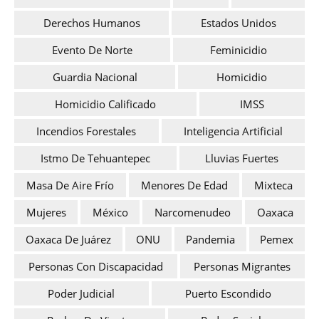
Derechos Humanos
Estados Unidos
Evento De Norte
Feminicidio
Guardia Nacional
Homicidio
Homicidio Calificado
IMSS
Incendios Forestales
Inteligencia Artificial
Istmo De Tehuantepec
Lluvias Fuertes
Masa De Aire Frío
Menores De Edad
Mixteca
Mujeres
México
Narcomenudeo
Oaxaca
Oaxaca De Juárez
ONU
Pandemia
Pemex
Personas Con Discapacidad
Personas Migrantes
Poder Judicial
Puerto Escondido