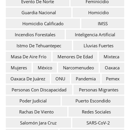
Evento De Norte
Feminicidio
Guardia Nacional
Homicidio
Homicidio Calificado
IMSS
Incendios Forestales
Inteligencia Artificial
Istmo De Tehuantepec
Lluvias Fuertes
Masa De Aire Frío
Menores De Edad
Mixteca
Mujeres
México
Narcomenudeo
Oaxaca
Oaxaca De Juárez
ONU
Pandemia
Pemex
Personas Con Discapacidad
Personas Migrantes
Poder Judicial
Puerto Escondido
Rachas De Viento
Redes Sociales
Salomón Jara Cruz
SARS-CoV-2