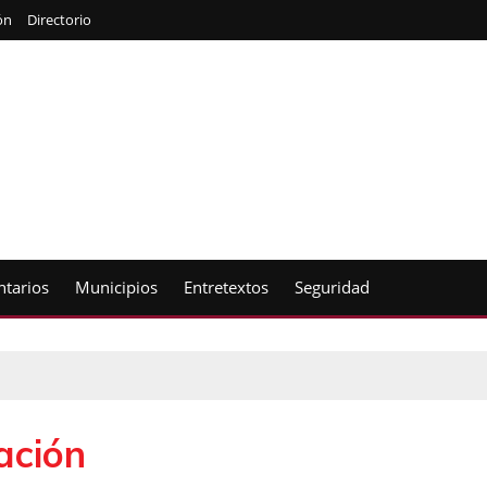
ón
Directorio
tarios
Municipios
Entretextos
Seguridad
dación