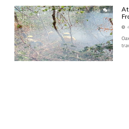
At
0
Fr
4
Oax
tra