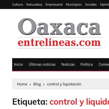
Cultura
Naturaleza
Empresarial
Municipios
Sociales
Opini
Inicio
Últimas noticias
Noticias
Política
Comen
Home
Blog
control y liquidación
Etiqueta:
control y liqui