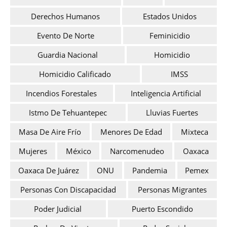
Derechos Humanos
Estados Unidos
Evento De Norte
Feminicidio
Guardia Nacional
Homicidio
Homicidio Calificado
IMSS
Incendios Forestales
Inteligencia Artificial
Istmo De Tehuantepec
Lluvias Fuertes
Masa De Aire Frío
Menores De Edad
Mixteca
Mujeres
México
Narcomenudeo
Oaxaca
Oaxaca De Juárez
ONU
Pandemia
Pemex
Personas Con Discapacidad
Personas Migrantes
Poder Judicial
Puerto Escondido