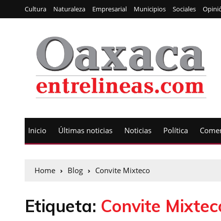
Cultura
Naturaleza
Empresarial
Municipios
Sociales
Opini
Inicio
Últimas noticias
Noticias
Política
Comen
Home
Blog
Convite Mixteco
Etiqueta:
Convite Mixtec