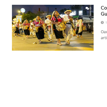
Co
0
Gu
1
Oax
art