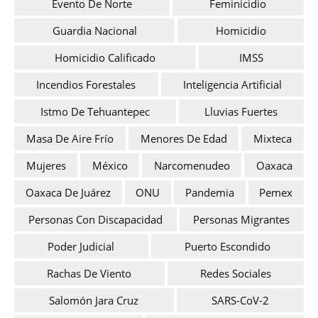
Evento De Norte
Feminicidio
Guardia Nacional
Homicidio
Homicidio Calificado
IMSS
Incendios Forestales
Inteligencia Artificial
Istmo De Tehuantepec
Lluvias Fuertes
Masa De Aire Frío
Menores De Edad
Mixteca
Mujeres
México
Narcomenudeo
Oaxaca
Oaxaca De Juárez
ONU
Pandemia
Pemex
Personas Con Discapacidad
Personas Migrantes
Poder Judicial
Puerto Escondido
Rachas De Viento
Redes Sociales
Salomón Jara Cruz
SARS-CoV-2