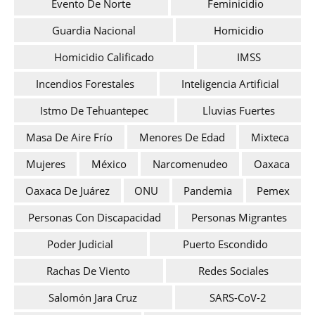
Evento De Norte
Feminicidio
Guardia Nacional
Homicidio
Homicidio Calificado
IMSS
Incendios Forestales
Inteligencia Artificial
Istmo De Tehuantepec
Lluvias Fuertes
Masa De Aire Frío
Menores De Edad
Mixteca
Mujeres
México
Narcomenudeo
Oaxaca
Oaxaca De Juárez
ONU
Pandemia
Pemex
Personas Con Discapacidad
Personas Migrantes
Poder Judicial
Puerto Escondido
Rachas De Viento
Redes Sociales
Salomón Jara Cruz
SARS-CoV-2