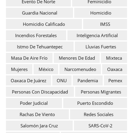
Evento De Norte
Feminicidio
Guardia Nacional
Homicidio
Homicidio Calificado
IMSS
Incendios Forestales
Inteligencia Artificial
Istmo De Tehuantepec
Lluvias Fuertes
Masa De Aire Frío
Menores De Edad
Mixteca
Mujeres
México
Narcomenudeo
Oaxaca
Oaxaca De Juárez
ONU
Pandemia
Pemex
Personas Con Discapacidad
Personas Migrantes
Poder Judicial
Puerto Escondido
Rachas De Viento
Redes Sociales
Salomón Jara Cruz
SARS-CoV-2