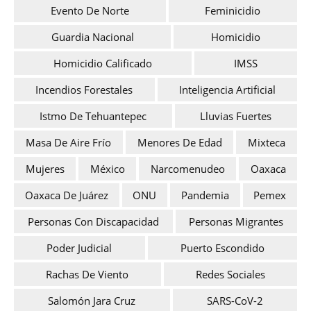
Evento De Norte
Feminicidio
Guardia Nacional
Homicidio
Homicidio Calificado
IMSS
Incendios Forestales
Inteligencia Artificial
Istmo De Tehuantepec
Lluvias Fuertes
Masa De Aire Frío
Menores De Edad
Mixteca
Mujeres
México
Narcomenudeo
Oaxaca
Oaxaca De Juárez
ONU
Pandemia
Pemex
Personas Con Discapacidad
Personas Migrantes
Poder Judicial
Puerto Escondido
Rachas De Viento
Redes Sociales
Salomón Jara Cruz
SARS-CoV-2