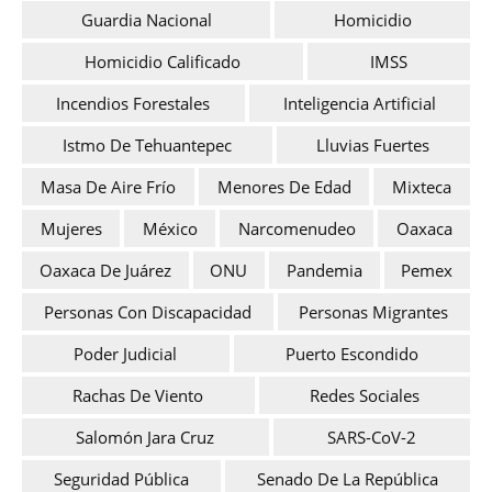
Guardia Nacional
Homicidio
Homicidio Calificado
IMSS
Incendios Forestales
Inteligencia Artificial
Istmo De Tehuantepec
Lluvias Fuertes
Masa De Aire Frío
Menores De Edad
Mixteca
Mujeres
México
Narcomenudeo
Oaxaca
Oaxaca De Juárez
ONU
Pandemia
Pemex
Personas Con Discapacidad
Personas Migrantes
Poder Judicial
Puerto Escondido
Rachas De Viento
Redes Sociales
Salomón Jara Cruz
SARS-CoV-2
Seguridad Pública
Senado De La República