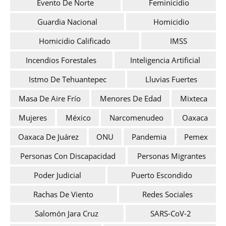
Evento De Norte
Feminicidio
Guardia Nacional
Homicidio
Homicidio Calificado
IMSS
Incendios Forestales
Inteligencia Artificial
Istmo De Tehuantepec
Lluvias Fuertes
Masa De Aire Frío
Menores De Edad
Mixteca
Mujeres
México
Narcomenudeo
Oaxaca
Oaxaca De Juárez
ONU
Pandemia
Pemex
Personas Con Discapacidad
Personas Migrantes
Poder Judicial
Puerto Escondido
Rachas De Viento
Redes Sociales
Salomón Jara Cruz
SARS-CoV-2