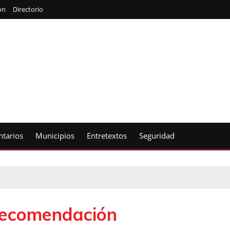
ón
Directorio
tarios
Municipios
Entretextos
Seguridad
Recomendación