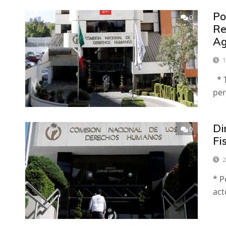
Po
0
Re
Ag
1
* T
per
Di
0
Fi
2
* P
act