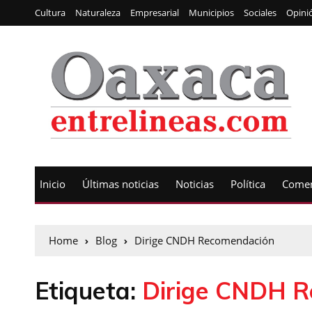
Cultura
Naturaleza
Empresarial
Municipios
Sociales
Opini
Inicio
Últimas noticias
Noticias
Política
Comen
Home
Blog
Dirige CNDH Recomendación
Etiqueta:
Dirige CNDH 