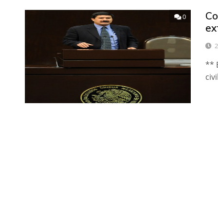
Co
0
ex
2
** 
civ