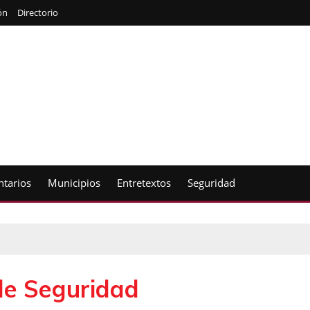
ón
Directorio
tarios
Municipios
Entretextos
Seguridad
de Seguridad