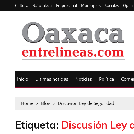
Cultura
Naturaleza
Empresarial
Municipios
Sociales
Opini
Inicio
Últimas noticias
Noticias
Política
Comen
Home
Blog
Discusión Ley de Seguridad
Etiqueta:
Discusión Ley 