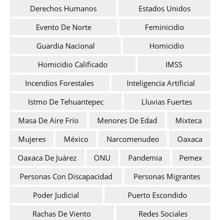
Derechos Humanos
Estados Unidos
Evento De Norte
Feminicidio
Guardia Nacional
Homicidio
Homicidio Calificado
IMSS
Incendios Forestales
Inteligencia Artificial
Istmo De Tehuantepec
Lluvias Fuertes
Masa De Aire Frío
Menores De Edad
Mixteca
Mujeres
México
Narcomenudeo
Oaxaca
Oaxaca De Juárez
ONU
Pandemia
Pemex
Personas Con Discapacidad
Personas Migrantes
Poder Judicial
Puerto Escondido
Rachas De Viento
Redes Sociales