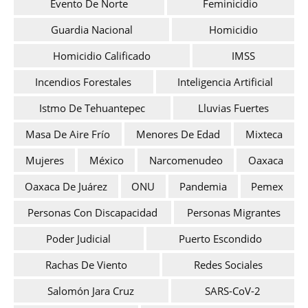
Evento De Norte
Feminicidio
Guardia Nacional
Homicidio
Homicidio Calificado
IMSS
Incendios Forestales
Inteligencia Artificial
Istmo De Tehuantepec
Lluvias Fuertes
Masa De Aire Frío
Menores De Edad
Mixteca
Mujeres
México
Narcomenudeo
Oaxaca
Oaxaca De Juárez
ONU
Pandemia
Pemex
Personas Con Discapacidad
Personas Migrantes
Poder Judicial
Puerto Escondido
Rachas De Viento
Redes Sociales
Salomón Jara Cruz
SARS-CoV-2