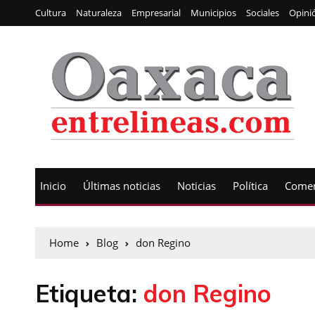
Cultura
Naturaleza
Empresarial
Municipios
Sociales
Opini
Inicio
Últimas noticias
Noticias
Política
Comen
Home
Blog
don Regino
Etiqueta:
don Regino