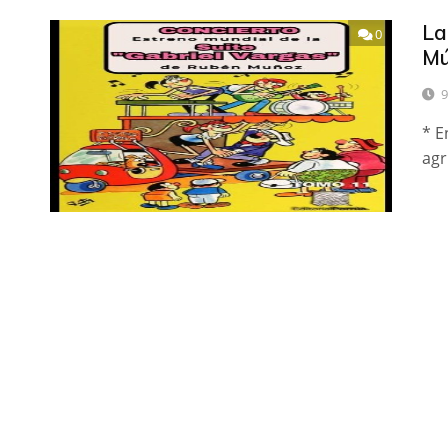
La
0
Mú
9
* E
agr