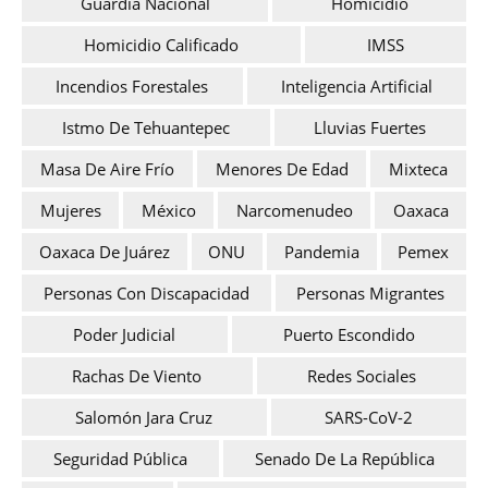
Guardia Nacional
Homicidio
Homicidio Calificado
IMSS
Incendios Forestales
Inteligencia Artificial
Istmo De Tehuantepec
Lluvias Fuertes
Masa De Aire Frío
Menores De Edad
Mixteca
Mujeres
México
Narcomenudeo
Oaxaca
Oaxaca De Juárez
ONU
Pandemia
Pemex
Personas Con Discapacidad
Personas Migrantes
Poder Judicial
Puerto Escondido
Rachas De Viento
Redes Sociales
Salomón Jara Cruz
SARS-CoV-2
Seguridad Pública
Senado De La República