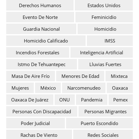
Derechos Humanos
Estados Unidos
Evento De Norte
Feminicidio
Guardia Nacional
Homicidio
Homicidio Calificado
IMSS
Incendios Forestales
Inteligencia Artificial
Istmo De Tehuantepec
Lluvias Fuertes
Masa De Aire Frío
Menores De Edad
Mixteca
Mujeres
México
Narcomenudeo
Oaxaca
Oaxaca De Juárez
ONU
Pandemia
Pemex
Personas Con Discapacidad
Personas Migrantes
Poder Judicial
Puerto Escondido
Rachas De Viento
Redes Sociales