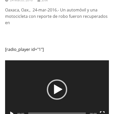
24 Marzo, 2016
José
Oaxaca, Oax., 24-mar-2016.- Un automóvil y una
motocicleta con reporte de robo fueron recuperados
en
[radio_player id="1"]
Reproductor
de
vídeo
00:00
00:00