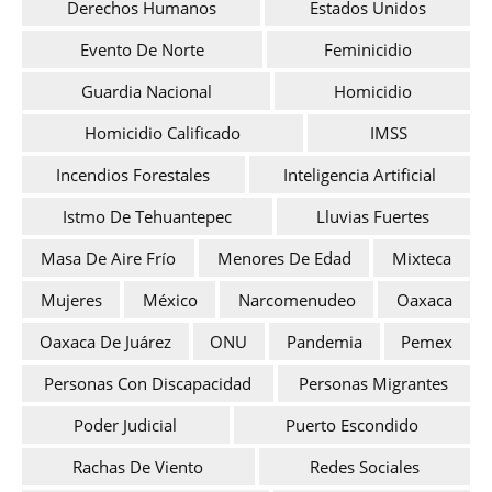
Derechos Humanos
Estados Unidos
Evento De Norte
Feminicidio
Guardia Nacional
Homicidio
Homicidio Calificado
IMSS
Incendios Forestales
Inteligencia Artificial
Istmo De Tehuantepec
Lluvias Fuertes
Masa De Aire Frío
Menores De Edad
Mixteca
Mujeres
México
Narcomenudeo
Oaxaca
Oaxaca De Juárez
ONU
Pandemia
Pemex
Personas Con Discapacidad
Personas Migrantes
Poder Judicial
Puerto Escondido
Rachas De Viento
Redes Sociales