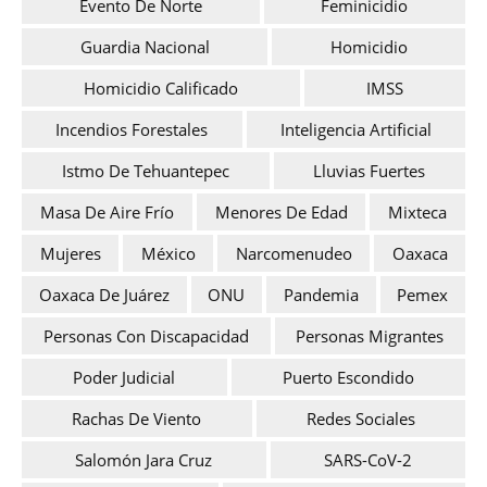
Evento De Norte
Feminicidio
Guardia Nacional
Homicidio
Homicidio Calificado
IMSS
Incendios Forestales
Inteligencia Artificial
Istmo De Tehuantepec
Lluvias Fuertes
Masa De Aire Frío
Menores De Edad
Mixteca
Mujeres
México
Narcomenudeo
Oaxaca
Oaxaca De Juárez
ONU
Pandemia
Pemex
Personas Con Discapacidad
Personas Migrantes
Poder Judicial
Puerto Escondido
Rachas De Viento
Redes Sociales
Salomón Jara Cruz
SARS-CoV-2