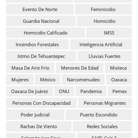
Evento De Norte
Feminicidio
Guardia Nacional
Homicidio
Homicidio Calificado
IMSS
Incendios Forestales
Inteligencia Artificial
Istmo De Tehuantepec
Lluvias Fuertes
Masa De Aire Frío
Menores De Edad
Mixteca
Mujeres
México
Narcomenudeo
Oaxaca
Oaxaca De Juárez
ONU
Pandemia
Pemex
Personas Con Discapacidad
Personas Migrantes
Poder Judicial
Puerto Escondido
Rachas De Viento
Redes Sociales
Salomón Jara Cruz
SARS-CoV-2