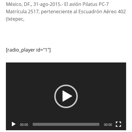
México, DF., 31-ago-2015.- El avión Pilatus PC-7
Matrícula 2517, perteneciente al Escuadrón Aéreo 402
(Ixtepec,
[radio_player id="1"]
Reproductor
de
vídeo
00:00
00:00