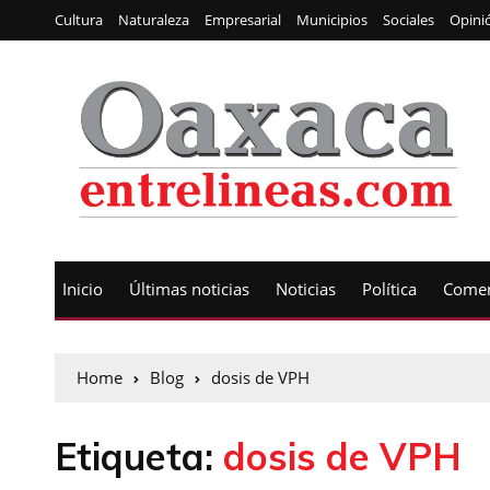
Cultura
Naturaleza
Empresarial
Municipios
Sociales
Opini
Inicio
Últimas noticias
Noticias
Política
Comen
Home
Blog
dosis de VPH
Etiqueta:
dosis de VPH