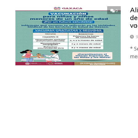
Al
0
de
va
9
* S
me