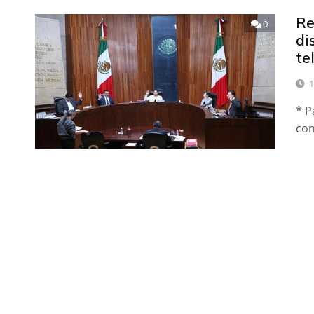
Re
0
di
te
1
* P
con