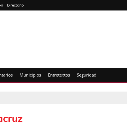
ón
Directorio
tarios
Municipios
Entretextos
Seguridad
acruz