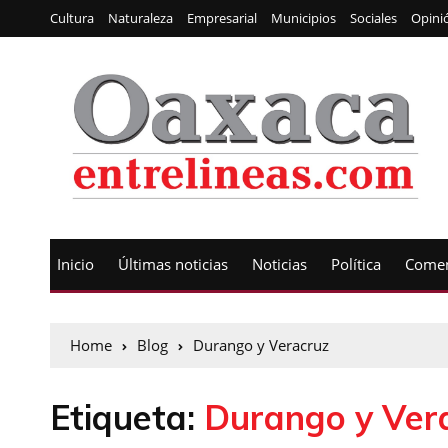
Cultura
Naturaleza
Empresarial
Municipios
Sociales
Opini
Inicio
Últimas noticias
Noticias
Política
Comen
Home
Blog
Durango y Veracruz
Etiqueta:
Durango y Ver