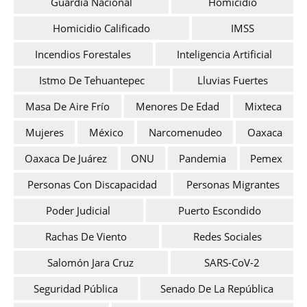
Guardia Nacional
Homicidio
Homicidio Calificado
IMSS
Incendios Forestales
Inteligencia Artificial
Istmo De Tehuantepec
Lluvias Fuertes
Masa De Aire Frío
Menores De Edad
Mixteca
Mujeres
México
Narcomenudeo
Oaxaca
Oaxaca De Juárez
ONU
Pandemia
Pemex
Personas Con Discapacidad
Personas Migrantes
Poder Judicial
Puerto Escondido
Rachas De Viento
Redes Sociales
Salomón Jara Cruz
SARS-CoV-2
Seguridad Pública
Senado De La República