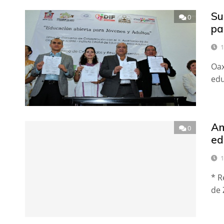
Su
0
pa
1
Oax
edu
Am
0
ed
1
* R
de 