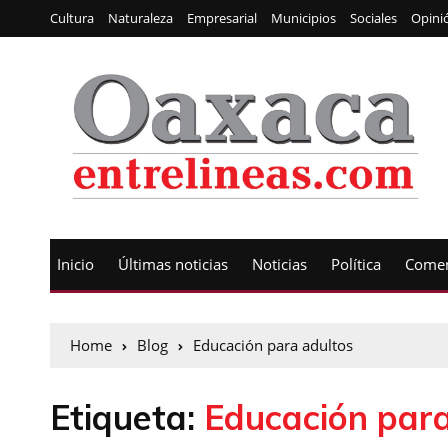
Cultura
Naturaleza
Empresarial
Municipios
Sociales
Opini
Inicio
Últimas noticias
Noticias
Política
Comen
Home
Blog
Educación para adultos
Etiqueta:
Educación para