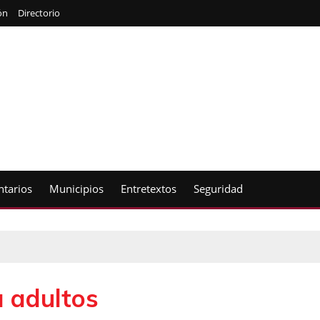
ón
Directorio
tarios
Municipios
Entretextos
Seguridad
 adultos